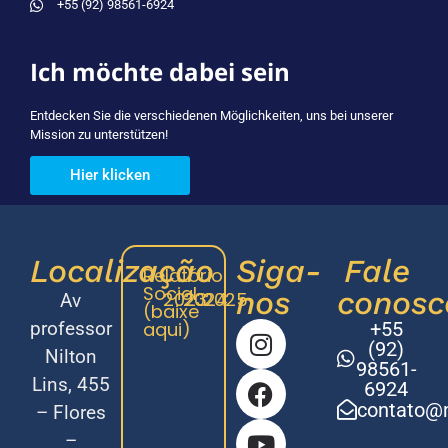
+55 (92) 98561-6924
Ich möchte dabei sein
Entdecken Sie die verschiedenen Möglichkeiten, uns bei unserer
Mission zu unterstützen!
Hier klicken
Localização
Siga-
Fale
Relatório
Social
nos
conosc
2023
2024
2025
Av
(baixe
professor
aqui)
+55
(92)
Nilton
98561-
Lins, 455
6924
contato@m
– Flores
–