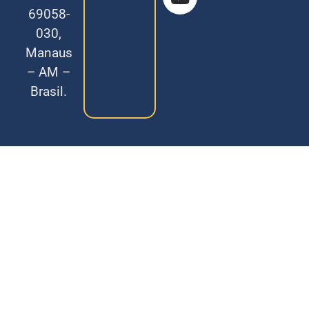
69058-
030,
Manaus
– AM –
Brasil.