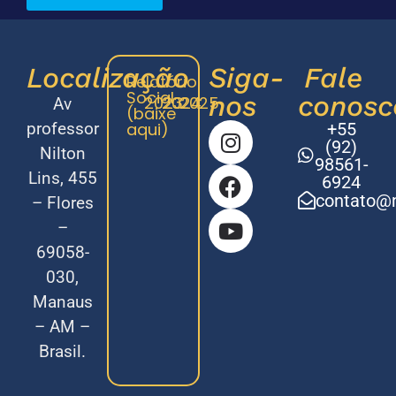
Localização
Siga-
Fale
Relatório
Social
nos
conosc
2023
2024
2025
Av
(baixe
professor
aqui)
+55
(92)
Nilton
98561-
Lins, 455
6924
contato@m
– Flores
–
69058-
030,
Manaus
– AM –
Brasil.